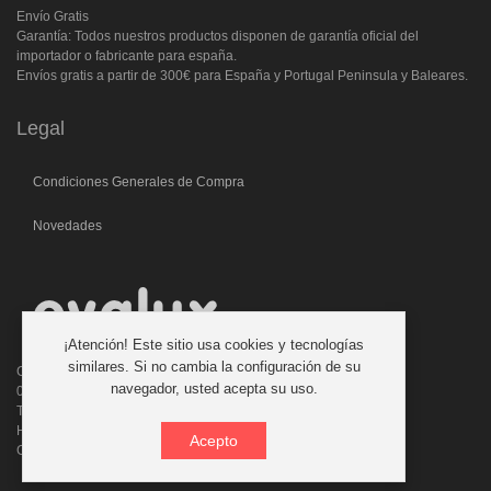
Envío Gratis
Garantía: Todos nuestros productos disponen de garantía oficial del
importador o fabricante para españa.
Envíos gratis a partir de 300€ para España y Portugal Peninsula y Baleares.
Legal
Condiciones Generales de Compra
Novedades
¡Atención! Este sitio usa cookies y tecnologías
similares. Si no cambia la configuración de su
C/. Laforja, 46
navegador, usted acepta su uso.
08006 BARCELONA (ESPAÑA)
Teléfono: 933 210 593 - 619 711 900
Horario atencion telefonica: 9:00 a 14:00 Tardes con cita previa
Acepto
Consultas:evalux@evalux.com