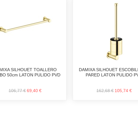
MIXA SILHOUET TOALLERO
DAMIXA SILHOUET ESCOBI
BO 50cm LATON PULIDO PVD
PARED LATON PULIDO P
106,77 €
69,40 €
162,68 €
105,74 €