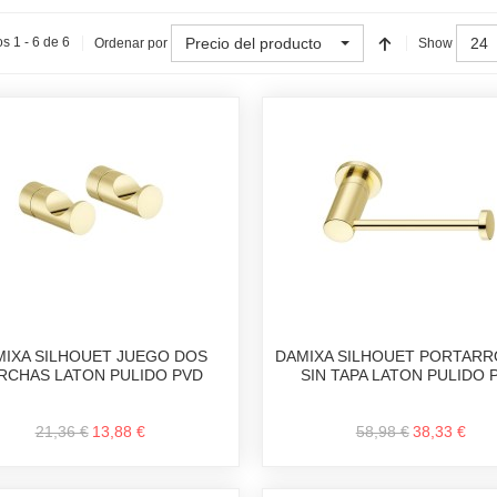
Precio del producto
24
s 1 - 6 de 6
Ordenar por
Show
MIXA SILHOUET JUEGO DOS
DAMIXA SILHOUET PORTAR
RCHAS LATON PULIDO PVD
SIN TAPA LATON PULIDO 
21,36 €
13,88 €
58,98 €
38,33 €