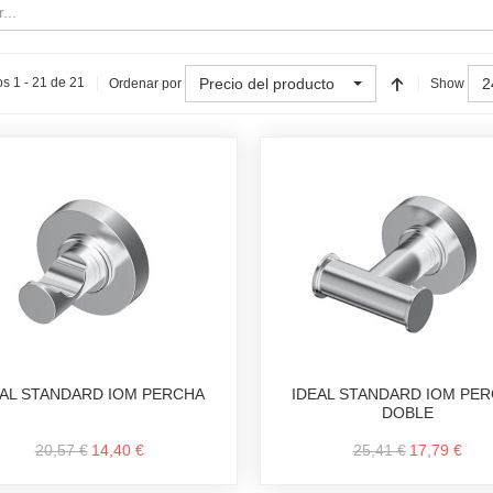
Precio del producto
2
s 1 - 21 de 21
Ordenar por
Show
EAL STANDARD IOM PERCHA
IDEAL STANDARD IOM PE
DOBLE
20,57 €
14,40 €
25,41 €
17,79 €