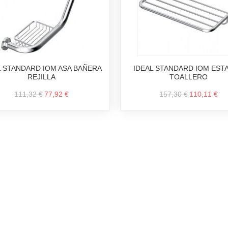
L STANDARD IOM ASA BAÑERA
IDEAL STANDARD IOM EST
REJILLA
TOALLERO
111,32 €
77,92 €
157,30 €
110,11 €