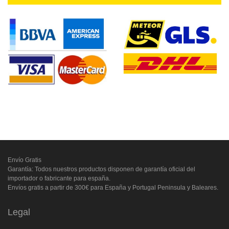
Envío Gratis
Garantía: Todos nuestros productos disponen de garantía oficial del
importador o fabricante para españa.
Envíos gratis a partir de 300€ para España y Portugal Peninsula y Baleares.
Legal