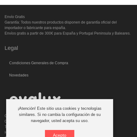
Envío Gratis
Garantía: Todos nuestros productos disponen de garantía oficial del
importador o fabricante para españa.
Envíos gratis a partir de 300€ para España y Portugal Peninsula y Baleares.
Legal
Condiciones Generales de Compra
Novedades
¡Atención! Este sitio usa cookies y tecnologías
similares. Si no cambia la configuración de su
C/. Laforja, 46
navegador, usted acepta su uso.
08006 BARCELONA (ESPAÑA)
Teléfono: 933 210 593 - 619 711 900
Horario atencion telefonica: 9:00 a 14:00 Tardes con cita previa
Acepto