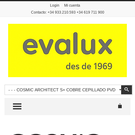
Login
Mi cuenta
Contacto: +34 933.210.593 +34 619 711 900
Busca
Bus
- - - COSMIC ARCHITECT S+ COBRE CEPILLADO PVD
TOGGLE MENU