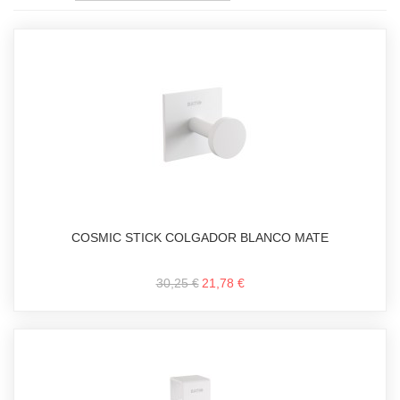
COSMIC STICK COLGADOR BLANCO MATE
30,25 €
21,78 €