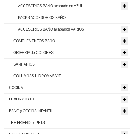
ACCESORIOS BAÑO acabado en AZUL
PACKS ACCESORIOS BAÑO
ACCESORIOS BAÑO acabados VARIOS
COMPLEMENTOS BAÑO
GRIFERIA de COLORES
SANITARIOS
COLUMNAS HIDROMASAJE
COCINA
LUXURY BATH
BAÑO y COCINA INFANTIL
THE FRIENDLY PETS