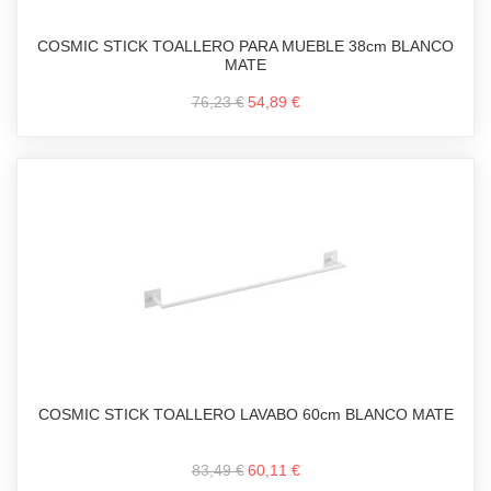
COSMIC STICK TOALLERO PARA MUEBLE 38cm BLANCO
MATE
76,23 €
54,89 €
COSMIC STICK TOALLERO LAVABO 60cm BLANCO MATE
83,49 €
60,11 €