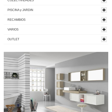
COLECTIVIDADES
PISCINA y JARDIN
RECAMBIOS
VARIOS
OUTLET