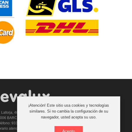
¡Atención! Este sitio usa cookies y tecnologías
similares. Si no cambia la configuración de su
. Laforja, 46
navegador, usted acepta su uso.
8006 BARCELONA (ESPAÑA)
léfono: 933 210 593 - 619 711 900
rario atencion telefonica: 9:00 a 14:00 Tardes con cita previa
Acepto