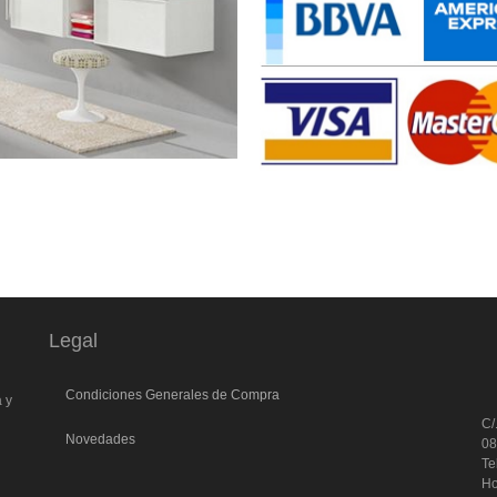
Legal
l
Condiciones Generales de Compra
a y
C/
Novedades
0
Te
Ho