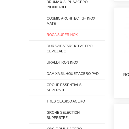
BRUMA X-ALPHA ACERO
INOXIDABLE
COSMIC ARCHITECT S+ INOX
MATE
ROCA SUPERINOX
DURAVIT STARCK-T ACERO
CEPILLADO
URALDI IRON INOX
DAMIXA SILHOUET ACERO PVD
RO
GROHE ESSENTIALS
SUPERSTEEL
TRES CLASICO ACERO
GROHE SELECTION
SUPERSTEEL
KWC FIRMUS ACERO