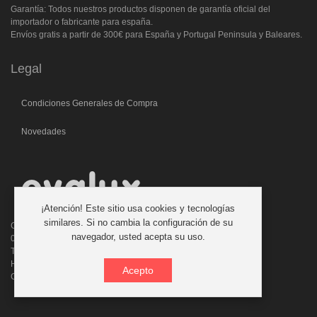
Garantía: Todos nuestros productos disponen de garantía oficial del
importador o fabricante para españa.
Envíos gratis a partir de 300€ para España y Portugal Peninsula y Baleares.
Legal
Condiciones Generales de Compra
Novedades
¡Atención! Este sitio usa cookies y tecnologías
similares. Si no cambia la configuración de su
C/. Laforja, 46
navegador, usted acepta su uso.
08006 BARCELONA (ESPAÑA)
Teléfono: 933 210 593 - 619 711 900
Horario atencion telefonica: 9:00 a 14:00 Tardes con cita previa
Acepto
Consultas:evalux@evalux.com